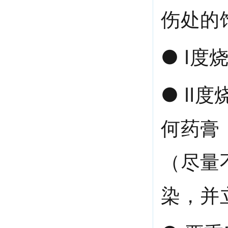
伤处的
● Ⅰ
● Ⅱ
何药膏
（尽量
染，并