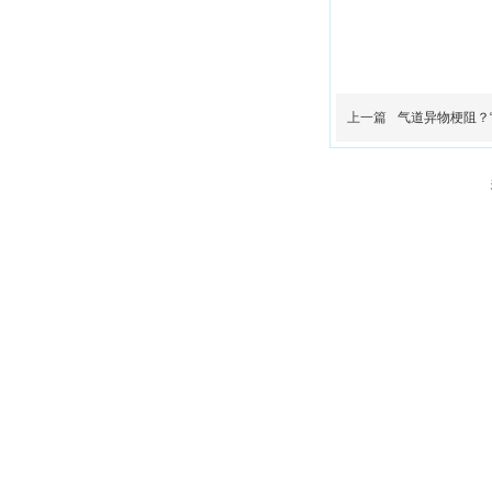
上一篇
气道异物梗阻？