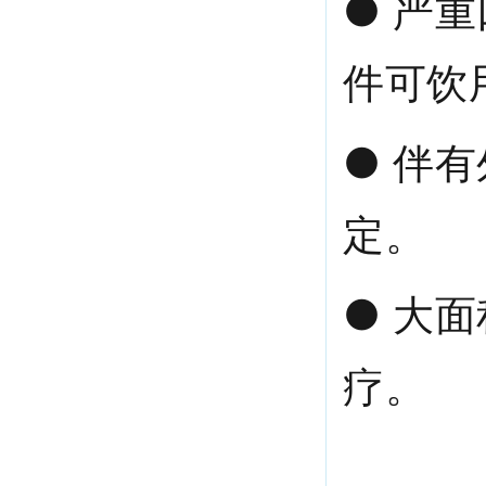
● 严
件可饮
● 伴
定。
● 大
疗。