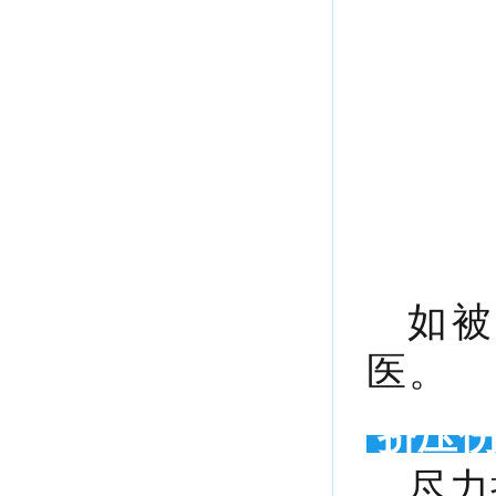
如被
医。
挤压
尽力