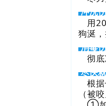
冲洗
用2
狗涎，
消毒
彻底
尽快
根据
（被咬
①如